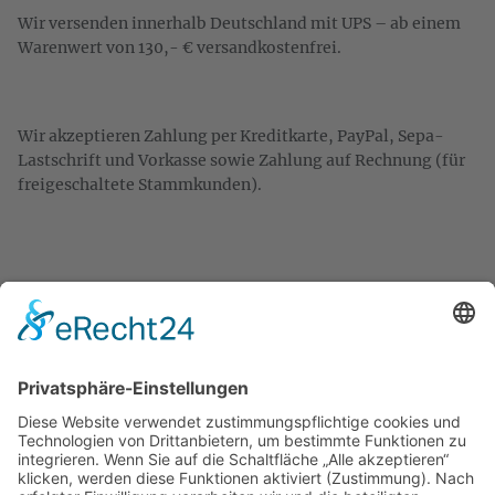
Wir versenden innerhalb Deutschland mit UPS – ab einem
Warenwert von 130,- € versandkostenfrei.
Wir akzeptieren Zahlung per Kreditkarte, PayPal, Sepa-
Lastschrift und Vorkasse sowie Zahlung auf Rechnung (für
freigeschaltete Stammkunden).
KONTAKT
Zweigelt & Co
Spezialitäten aus Österreich
Daimlerstr. 21
50859 Köln
Telefon: 02234 802701
Fax: 02234 986145