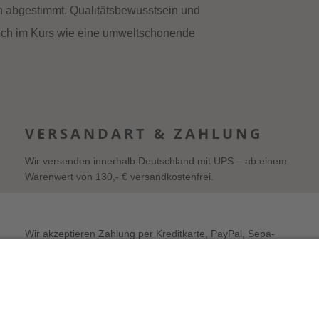
n abgestimmt. Qualitätsbewusstsein und
hoch im Kurs wie eine umweltschonende
VERSANDART & ZAHLUNG
Wir versenden innerhalb Deutschland mit UPS – ab einem
Warenwert von 130,- € versandkostenfrei.
Wir akzeptieren Zahlung per Kreditkarte, PayPal, Sepa-
Lastschrift und Vorkasse sowie Zahlung auf Rechnung (für
freigeschaltete Stammkunden).