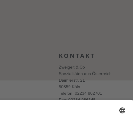
KONTAKT
Zweigelt & Co
Spezialitäten aus Österreich
Daimlerstr. 21
50859 Köln
Telefon: 02234 802701
Fax: 02234 986145
Abholung und Verkauf
im Lager
ausschließlich
nach Termin­vereinbarung.