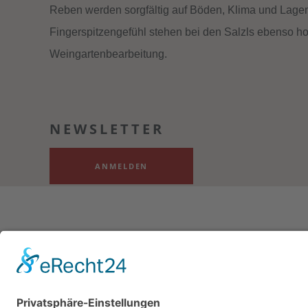
Reben werden sorgfältig auf Böden, Klima und Lage
Fingerspitzengefühl stehen bei den Salzls ebenso 
Weingartenbearbeitung.
NEWSLETTER
ANMELDEN