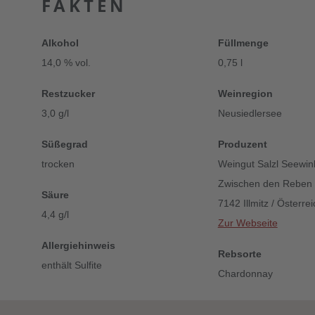
FAKTEN
Alkohol
Füllmenge
14,0 % vol.
0,75 l
Restzucker
Weinregion
3,0 g/l
Neusiedlersee
Süßegrad
Produzent
trocken
Weingut Salzl Seewin
Zwischen den Reben
Säure
7142 Illmitz / Österrei
4,4 g/l
Zur Webseite
Allergiehinweis
Rebsorte
enthält Sulfite
Chardonnay