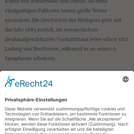
Klima von Wienerwald und Donau. All diese
einzigartigen Faktoren lassen große Weine
entstehen. Die Geschichte des Weinguts geht auf
das Jahr 1683 zurück, im romantischen-
denkmalgeschützten Vorstadthaus lebte schon 1817
Ludwig van Beethoven, während er an seiner 9.
Symphonie arbeitete.
NEWSLETTER
ANMELDEN