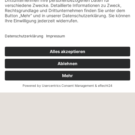
VERSANDART & ZAHLUNG
Wir versenden innerhalb Deutschland mit UPS – ab einem
Warenwert von 130,- € versandkostenfrei.
Wir akzeptieren Zahlung per Kreditkarte, PayPal, Sepa-
Lastschrift und Vorkasse sowie Zahlung auf Rechnung (für
freigeschaltete Stammkunden).
KONTAKT
Zweigelt & Co
Spezialitäten aus Österreich
Daimlerstr. 21
50859 Köln