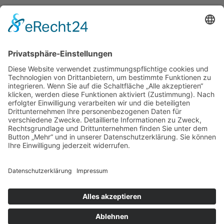
KONTAKT
Zweigelt & Co
Spezialitäten aus Österreich
Daimlerstr. 21
50859 Köln
Telefon: 02234 802701
Fax: 02234 986145
Abholung und Verkauf
im Lager
ausschließlich
nach Termin­vereinbarung.
E-MAIL SCHREIBEN
Bezahlung & Versand
Kontakt
Impressum
Datenschutz
AGB
Widerruf
Vertrag widerrufen
Newsletter
Login