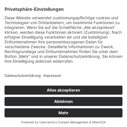
Zweigelt & Co
Spezialitäten aus Österreich
Daimlerstr. 21
50859 Köln
Telefon: 02234 802701
Fax: 02234 986145
Abholung und Verkauf
im Lager
ausschließlich
nach Termin­vereinbarung.
E-MAIL SCHREIBEN
Bezahlung & Versand
Kontakt
Impressum
Datenschutz
AGB
Widerruf
Vertrag widerrufen
Newsletter
Login