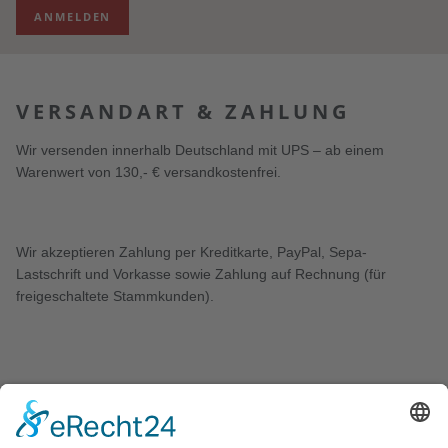
ANMELDEN
VERSANDART & ZAHLUNG
Wir versenden innerhalb Deutschland mit UPS – ab einem
Warenwert von 130,- € versandkostenfrei.
Wir akzeptieren Zahlung per Kreditkarte, PayPal, Sepa-
Lastschrift und Vorkasse sowie Zahlung auf Rechnung (für
freigeschaltete Stammkunden).
KONTAKT