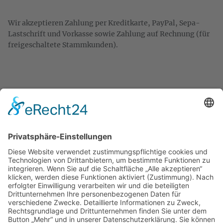
Wir akzeptieren Zahlung per Kreditkarte, PayPal, Sepa-
Lastschrift und Vorkasse sowie Zahlung auf Rechnung (für
freigeschaltete Stammkunden).
KONTAKT
Zweigelt & Co
Spezialitäten aus Österreich
Daimlerstr. 21
50859 Köln
Telefon: 02234 802701
Fax: 02234 986145
Abholung und Verkauf
im Lager
ausschließlich
nach Termin­vereinbarung.