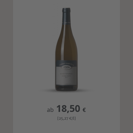
18,50
ab
€
[25,27
€
/l]