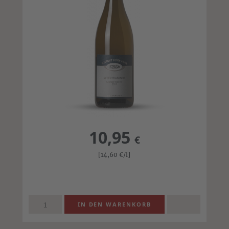
10,95
€
[14,60
€
/l]