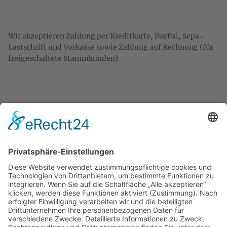
Wir akzeptieren Zahlung per Kreditkarte, PayPal, Sepa-
Lastschrift und Vorkasse sowie Zahlung auf Rechnung (für
freigeschaltete Stammkunden).
KONTAKT
Zweigelt & Co
Spezialitäten aus Österreich
Daimlerstr. 21
50859 Köln
Telefon: 02234 802701
Fax: 02234 986145
Abholung und Verkauf
im Lager
ausschließlich