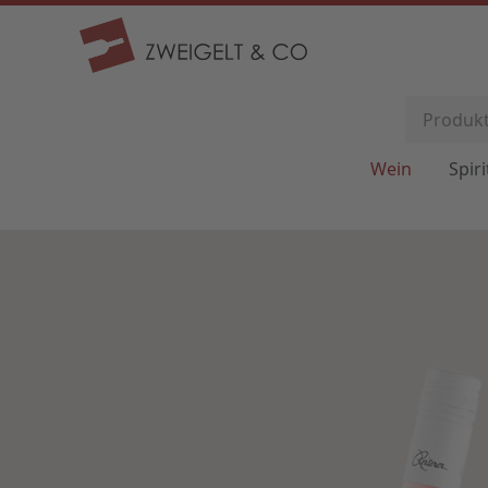
Wein
Spir