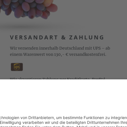
VERSANDART & ZAHLUNG
Wir versenden innerhalb Deutschland mit UPS – ab
einem Warenwert von 130,- € versandkostenfrei.
Wir akzeptieren Zahlung per Kreditkarte, PayPal,
Sepa-Lastschrift und Vorkasse sowie Zahlung auf
Rechnung (für freigeschaltete Stammkunden).