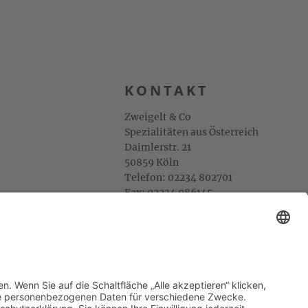
KONTAKT
Zweigelt & Co
Spezialitäten aus Österreich
Daimlerstr. 21
50859 Köln
Telefon: 02234 802701
Fax: 02234 986145
Abholung und Verkauf
im Lager
ausschließlich
nach Termin­vereinbarung.
E-MAIL SCHREIBEN