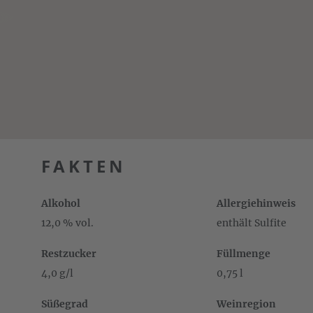
FAKTEN
Alkohol
Allergiehinweis
12,0 % vol.
enthält Sulfite
Restzucker
Füllmenge
4,0 g/l
0,75 l
Süßegrad
Weinregion