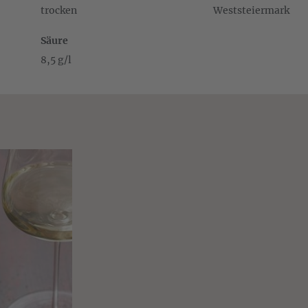
trocken
Weststeiermark
Säure
8,5 g/l