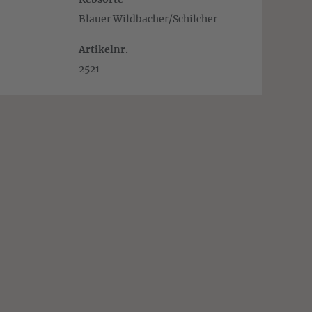
Blauer Wildbacher/Schilcher
Artikelnr.
2521