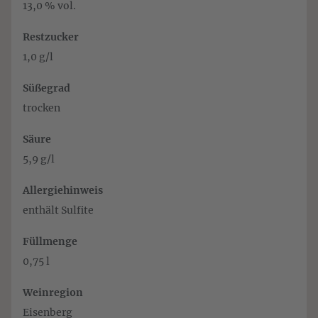
13,0 % vol.
Restzucker
1,0 g/l
Süßegrad
trocken
Säure
5,9 g/l
Allergiehinweis
enthält Sulfite
Füllmenge
0,75 l
Weinregion
Eisenberg