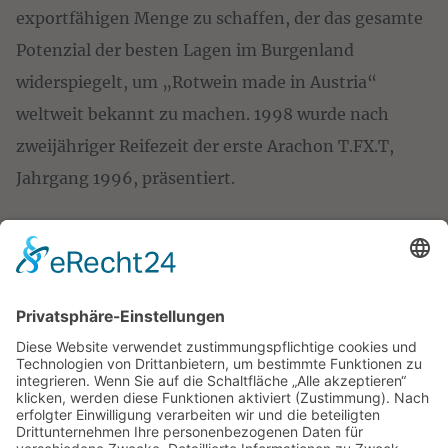
exportfähigen Menge zu schaffen, der das gesamte
Potenzial der besten Lagen im Burgenland
widerspiegelt, um „Rotwein made in Austria“
weltweit bekannt zu machen. 1998 wurde nach
zweijähriger Reifezeit der erste Arachon T.FX.T,
Jahrgang 1996, präsentiert.
NEWSLETTER
ANMELDEN