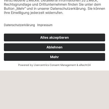
VERSANDART & ZAHLUNG
Wir versenden innerhalb Deutschland mit UPS – ab einem
Warenwert von 130,- € versandkostenfrei.
Wir akzeptieren Zahlung per Kreditkarte, PayPal, Sepa-
Lastschrift und Vorkasse sowie Zahlung auf Rechnung (für
freigeschaltete Stammkunden).
KONTAKT
Zweigelt & Co
Spezialitäten aus Österreich
Daimlerstr. 21
50859 Köln
Telefon: 02234 802701