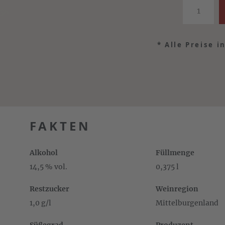
*
Alle Preise i
FAKTEN
Alkohol
Füllmenge
14,5 % vol.
0,375 l
Restzucker
Weinregion
1,0 g/l
Mittelburgenland