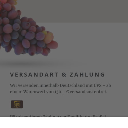
VERSANDART & ZAHLUNG
Wir versenden innerhalb Deutschland mit UPS – ab
einem Warenwert von 130,- € versandkostenfrei.
Wir akzeptieren Zahlung per Kreditkarte, PayPal,
Sepa-Lastschrift und Vorkasse sowie Zahlung auf