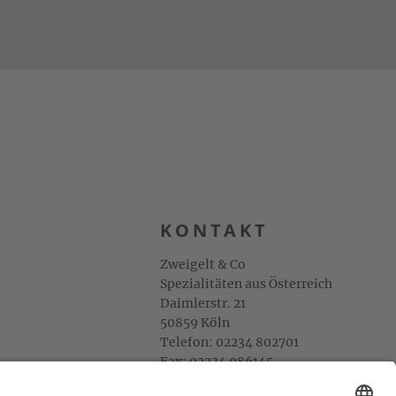
KONTAKT
Zweigelt & Co
Spezialitäten aus Österreich
Daimlerstr. 21
50859 Köln
Telefon: 02234 802701
Fax: 02234 986145
Abholung und Verkauf