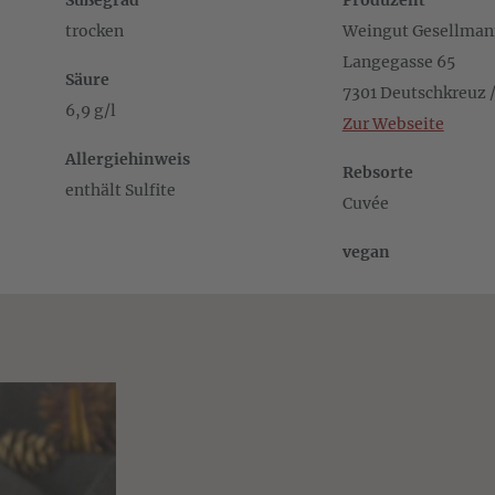
Süßegrad
Produzent
trocken
Weingut Gesellma
Langegasse 65
Säure
7301 Deutschkreuz /
6,9 g/l
Zur Webseite
Allergiehinweis
Rebsorte
enthält Sulfite
Cuvée
vegan