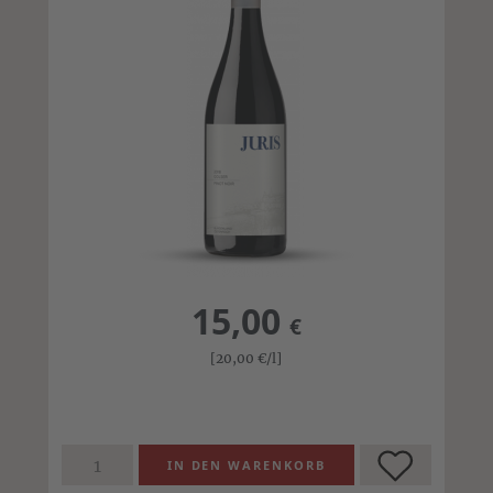
15,00
€
[20,00
€
/l]