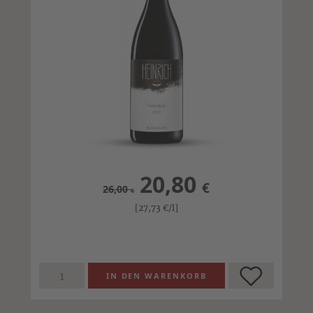
20,80
€
26,00
€
[27,73
€
/l]