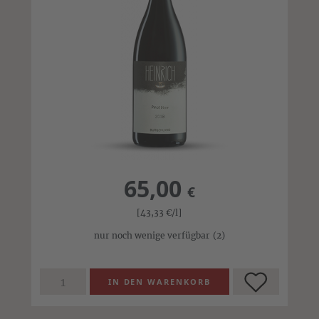
65,00
€
[43,33
€
/l]
nur noch wenige verfügbar
(2)