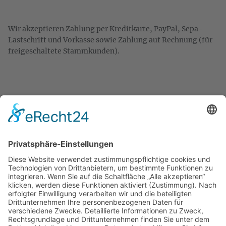
Wir akzeptieren Zahlung per Kreditkarte, PayPal, Sepa-
Lastschrift und Vorkasse sowie Zahlung auf Rechnung (für
freigeschaltete Stammkunden).
KONTAKT
Zweigelt & Co
Spezialitäten aus Österreich
Daimlerstr. 21
50859 Köln
Telefon: 02234 802701
Fax: 02234 986145
Abholung und Verkauf
im Lager
ausschließlich
nach Termin­vereinbarung.