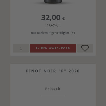
32,00
€
[42,67
€
/l]
nur noch wenige verfügbar
(6)
PINOT NOIR "P" 2020
Fritsch