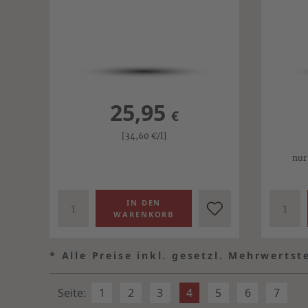
25,95
€
[34,60
€
/l]
nur
*
Alle Preise inkl. gesetzl. Mehrwertst
Seite:
1
2
3
4
5
6
7