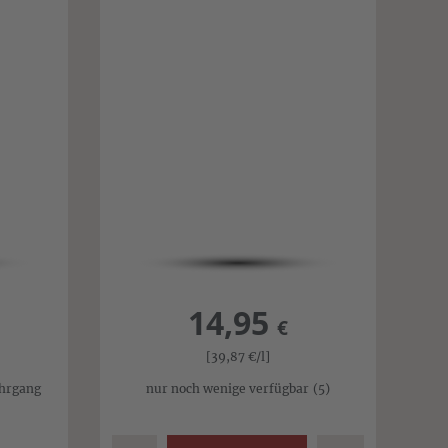
14,95
€
[39,87
€
/l]
ahrgang
nur noch wenige verfügbar
(5)