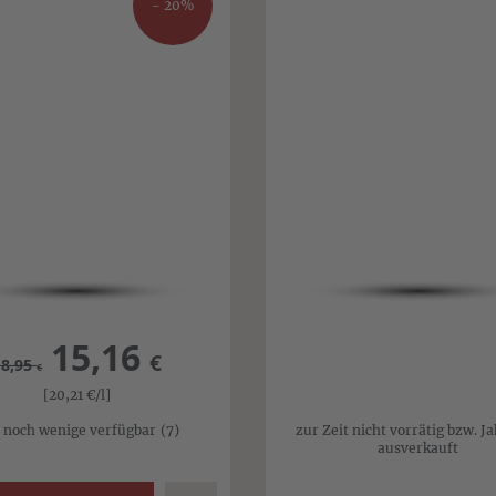
- 20%
15,16
€
18,95
€
[20,21
€
/l]
 noch wenige verfügbar
(7)
zur Zeit nicht vorrätig bzw. J
ausverkauft