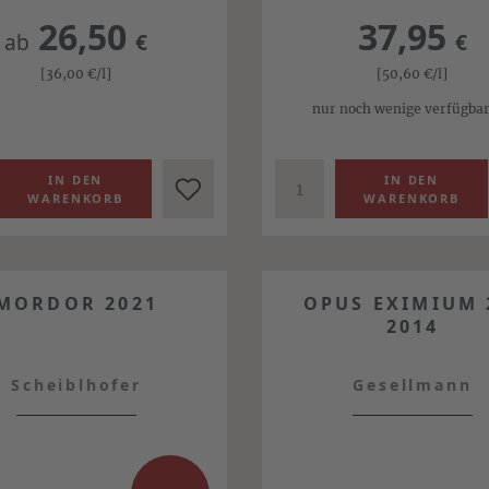
26,50
37,95
ab
€
€
[36,00
€
/l]
[50,60
€
/l]
nur noch wenige verfügba
MORDOR 2021
OPUS EXIMIUM 
2014
Scheiblhofer
Gesellmann