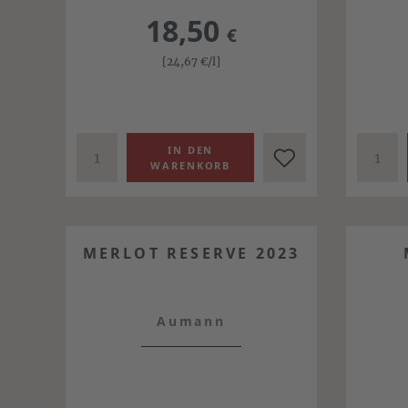
18,50
€
[24,67
€
/l]
MERLOT RESERVE 2023
Aumann