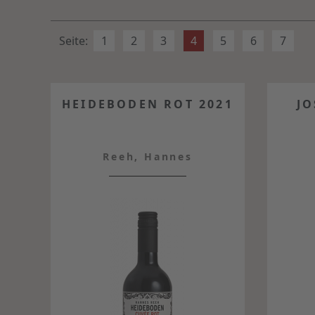
Seite:
1
2
3
4
5
6
7
HEIDEBODEN ROT 2021
J
Reeh, Hannes