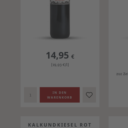
14,95
€
[19,93
€
/l]
zur Ze
KALKUNDKIESEL ROT