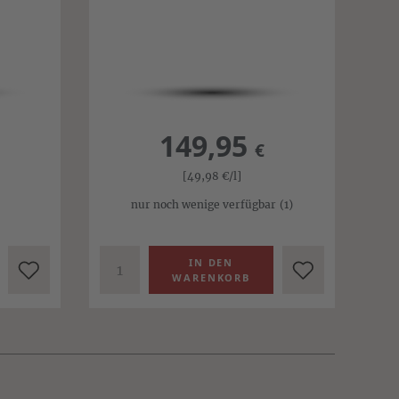
149,95
€
[49,98
€
/l]
nur noch wenige verfügbar
(1)