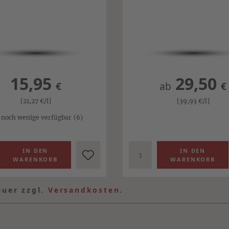
15,95
29,50
€
ab
€
[21,27
€
/l]
[39,93
€
/l]
 noch wenige verfügbar
(6)
euer zzgl.
Versandkosten
.