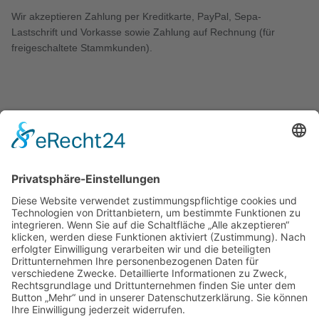
Wir akzeptieren Zahlung per Kreditkarte, PayPal, Sepa-
Lastschrift und Vorkasse sowie Zahlung auf Rechnung (für
freigeschaltete Stammkunden).
KONTAKT
Zweigelt & Co
Spezialitäten aus Österreich
Daimlerstr. 21
50859 Köln
Telefon: 02234 802701
Fax: 02234 986145
Abholung und Verkauf
im Lager
ausschließlich
nach Termin­vereinbarung.