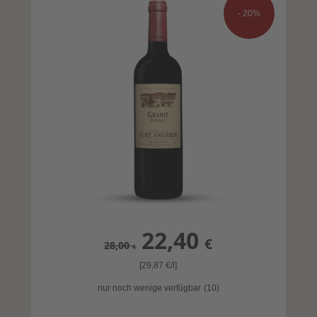
- 20%
22,40
€
28,00
€
[29,87
€
/l]
nur noch wenige verfügbar
(10)