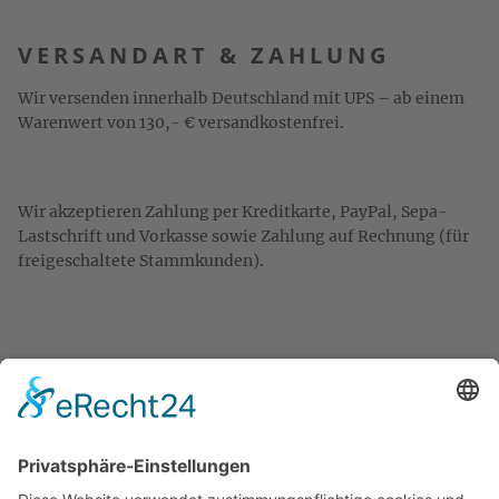
VERSANDART & ZAHLUNG
Wir versenden innerhalb Deutschland mit UPS – ab einem
Warenwert von 130,- € versandkostenfrei.
Wir akzeptieren Zahlung per Kreditkarte, PayPal, Sepa-
Lastschrift und Vorkasse sowie Zahlung auf Rechnung (für
freigeschaltete Stammkunden).
KONTAKT
Zweigelt & Co
Spezialitäten aus Österreich
Daimlerstr. 21