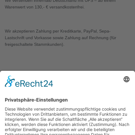
Wir versenden innerhalb Deutschland mit UPS – ab einem
Warenwert von 130,- € versandkostenfrei.
Wir akzeptieren Zahlung per Kreditkarte, PayPal, Sepa-
Lastschrift und Vorkasse sowie Zahlung auf Rechnung (für
freigeschaltete Stammkunden).
KONTAKT
Zweigelt & Co
Spezialitäten aus Österreich
Daimlerstr. 21
50859 Köln
Telefon: 02234 802701
Fax: 02234 986145
Abholung und Verkauf