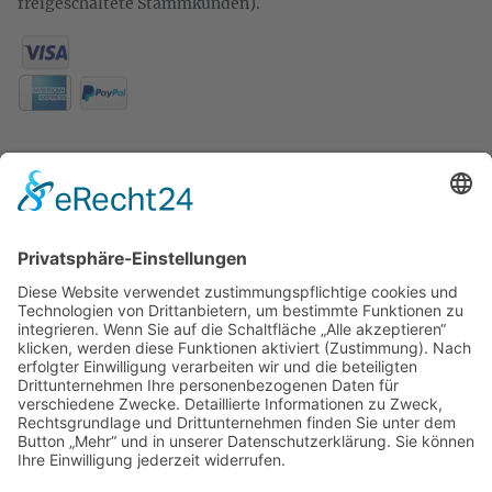
freigeschaltete Stammkunden).
KONTAKT
Zweigelt & Co
Spezialitäten aus Österreich
Daimlerstr. 21
50859 Köln
Telefon: 02234 802701
Fax: 02234 986145
Abholung und Verkauf
im Lager
ausschließlich
nach Termin­vereinbarung.
E-MAIL SCHREIBEN