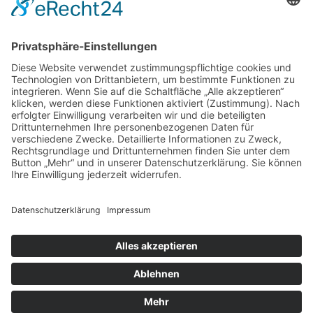
Zweigelt & Co
Spezialitäten aus Österreich
Daimlerstr. 21
50859 Köln
Telefon: 02234 802701
Fax: 02234 986145
Abholung und Verkauf
im Lager
ausschließlich
nach Termin­vereinbarung.
E-MAIL SCHREIBEN
Bezahlung & Versand
Kontakt
Impressum
Datenschutz
AGB
Widerruf
Vertrag widerrufen
Newsletter
Login