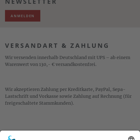
NEWSLETTER
ANMELDEN
VERSANDART & ZAHLUNG
Wir versenden innerhalb Deutschland mit UPS – ab einem
Warenwert von 130,- € versandkostenfrei.
Wir akzeptieren Zahlung per Kreditkarte, PayPal, Sepa-
Lastschrift und Vorkasse sowie Zahlung auf Rechnung (für
freigeschaltete Stammkunden).
KONTAKT