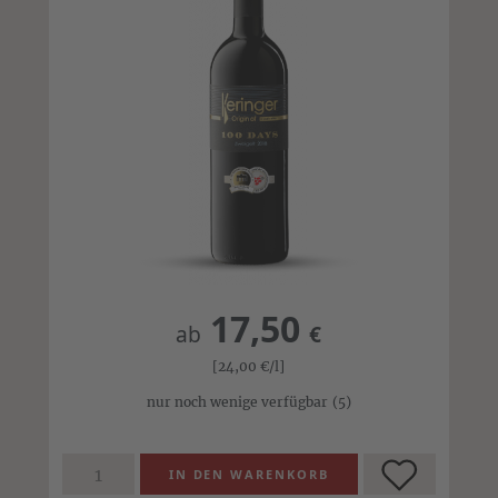
17,50
ab
€
[24,00
€
/l]
nur noch wenige verfügbar
(5)