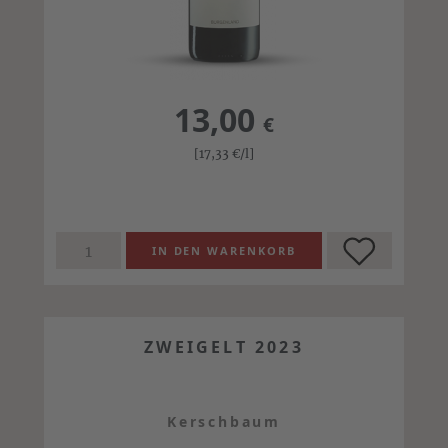
13,00
€
[17,33
€
/l]
ZWEIGELT 2023
Kerschbaum