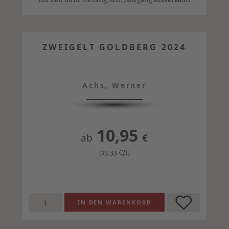
ZWEIGELT GOLDBERG 2024
Achs, Werner
10,95
ab
€
[15,33
€
/l]