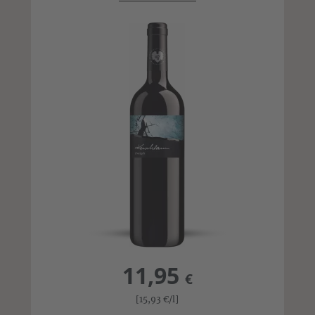
11,95
€
[15,93
€
/l]