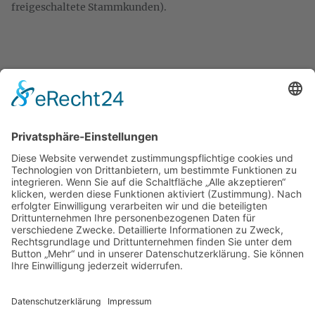
freigeschaltete Stammkunden).
KONTAKT
Zweigelt & Co
Spezialitäten aus Österreich
Daimlerstr. 21
50859 Köln
Telefon: 02234 802701
Fax: 02234 986145
Abholung und Verkauf
im Lager
ausschließlich
nach Termin­vereinbarung.
E-MAIL SCHREIBEN