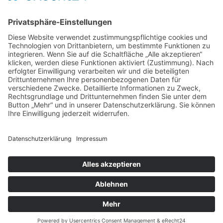
Zweigelt & Co
Spezialitäten aus Österreich
Daimlerstr. 21
50859 Köln
Telefon: 02234 802701
Fax: 02234 986145
Abholung und Verkauf
im Lager
ausschließlich
nach Termin­vereinbarung.
E-MAIL SCHREIBEN
Bezahlung & Versand
Kontakt
Impressum
Datenschutz
AGB
Widerruf
Vertrag widerrufen
Newsletter
Login