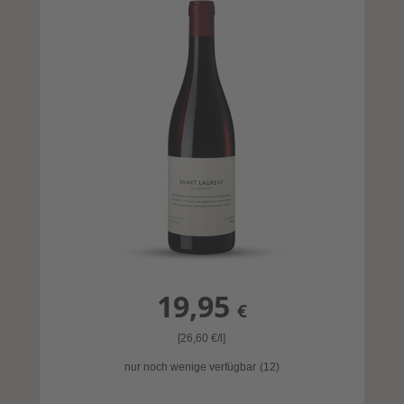
19,95
€
[26,60
€
/l]
nur noch wenige verfügbar
(12)