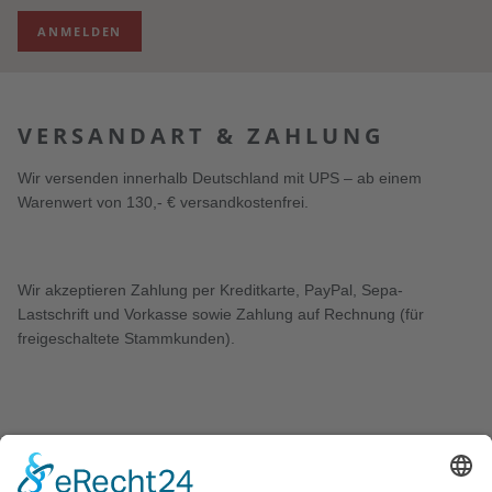
ANMELDEN
VERSANDART & ZAHLUNG
Wir versenden innerhalb Deutschland mit UPS – ab einem
Warenwert von 130,- € versandkostenfrei.
Wir akzeptieren Zahlung per Kreditkarte, PayPal, Sepa-
Lastschrift und Vorkasse sowie Zahlung auf Rechnung (für
freigeschaltete Stammkunden).
KONTAKT