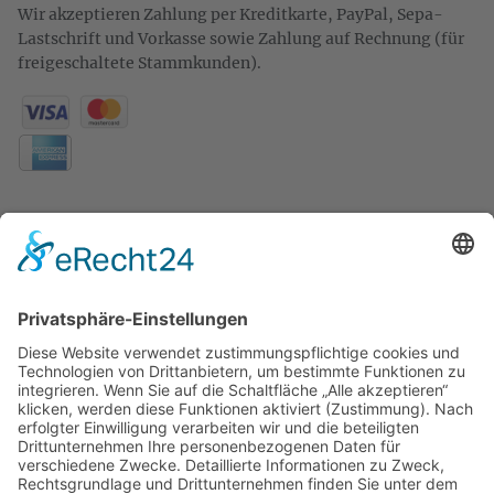
Wir akzeptieren Zahlung per Kreditkarte, PayPal, Sepa-
Lastschrift und Vorkasse sowie Zahlung auf Rechnung (für
freigeschaltete Stammkunden).
KONTAKT
Zweigelt & Co
Spezialitäten aus Österreich
Daimlerstr. 21
50859 Köln
Telefon: 02234 802701
Fax: 02234 986145
Abholung und Verkauf
im Lager
ausschließlich