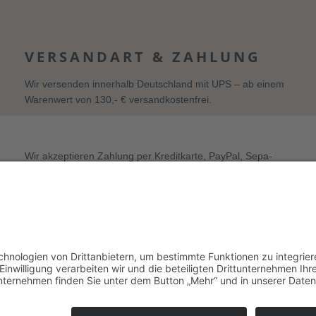
VERSANDART & ZAHLUNG
Wir versenden innerhalb Deutschland mit UPS – ab einem
Warenwert von 130,- € versandkostenfrei.
Wir akzeptieren Zahlung per Kreditkarte, PayPal, Sepa-
Lastschrift und Vorkasse sowie Zahlung auf Rechnung (für
freigeschaltete Stammkunden).
enschutz
AGB
Widerruf
Vertrag widerrufen
Newsle