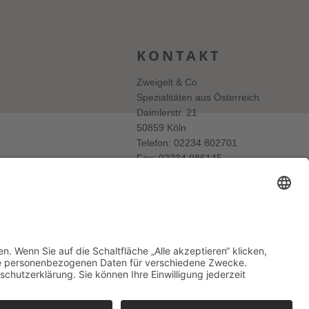
KONTAKT
Zweigelt & Co
Spezialitäten aus Österreich
Daimlerstr. 21
50859 Köln
Telefon: 02234 802701
Fax: 02234 986145
Abholung und Verkauf
im Lager
ausschließlich
nach Termin­vereinbarung.
E-MAIL SCHREIBEN
tter
Login