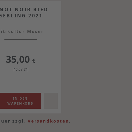
INOT NOIR RIED
GEBLING 2021
Vitikultur Moser
35,00
€
[46,67
€
/l]
euer zzgl.
Versandkosten
.