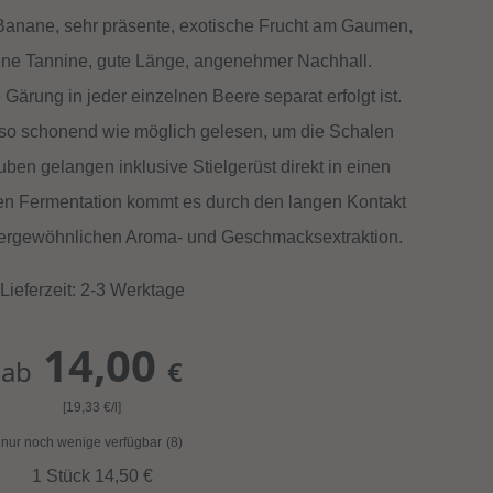
 Banane, sehr präsente, exotische Frucht am Gaumen,
ne Tannine, gute Länge, angenehmer Nachhall.
Gärung in jeder einzelnen Beere separat erfolgt ist.
so schonend wie möglich gelesen, um die Schalen
auben gelangen inklusive Stielgerüst direkt in einen
en Fermentation kommt es durch den langen Kontakt
ußergewöhnlichen Aroma- und Geschmacksextraktion.
Lieferzeit: 2-3 Werktage
14,00
ab
€
[19,33
€
/l]
nur noch wenige verfügbar
(8)
1 Stück 14,50
€