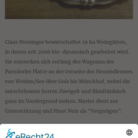
Claus Preisinger bewirtschaftet 19 ha Weingärten,
in denen seit 2006 bio-dynamisch gearbeitet wird.
Sie erstrecken sich entlang des Wagrams der
Parndorfer Platte an der Ostseite des Neusiedlersees
von Weiden/See über Gols bis Mönchhof, wobei die
autochthonen Sorten Zweigelt und Blaufränkisch
ganz im Vordergrund stehen. Merlot dient zur
Unterstützung und Pinot Noir als "Vergnügen".