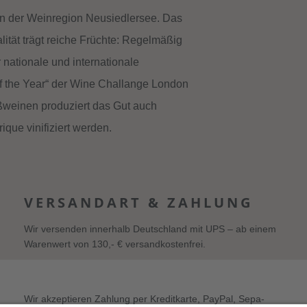
in der Weinregion Neusiedlersee. Das
ität trägt reiche Früchte: Regelmäßig
ationale und internationale
f the Year“ der Wine Challange London
weinen produziert das Gut auch
ique vinifiziert werden.
VERSANDART & ZAHLUNG
Wir versenden innerhalb Deutschland mit UPS – ab einem
Warenwert von 130,- € versandkostenfrei.
Wir akzeptieren Zahlung per Kreditkarte, PayPal, Sepa-