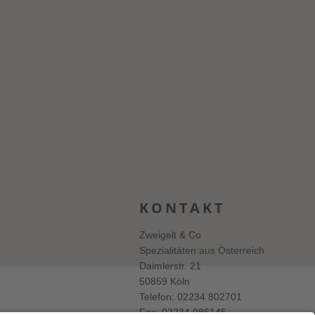
KONTAKT
Zweigelt & Co
Spezialitäten aus Österreich
Daimlerstr. 21
50859 Köln
Telefon: 02234 802701
Fax: 02234 986145