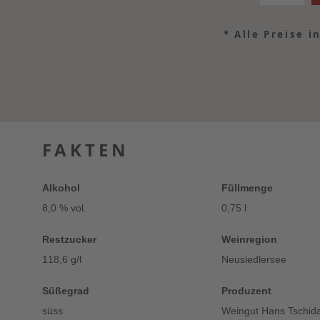
*
Alle Preise i
FAKTEN
Alkohol
Füllmenge
8,0 % vol.
0,75 l
Restzucker
Weinregion
118,6 g/l
Neusiedlersee
Süßegrad
Produzent
süss
Weingut Hans Tschid