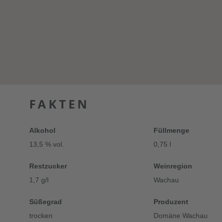
FAKTEN
Alkohol
Füllmenge
13,5 % vol.
0,75 l
Restzucker
Weinregion
1,7 g/l
Wachau
Süßegrad
Produzent
trocken
Domäne Wachau