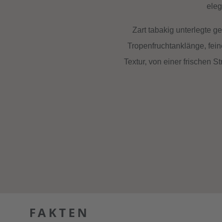
eleg
Zart tabakig unterlegte g
Tropenfruchtanklänge, fein
Textur, von einer frischen S
FAKTEN