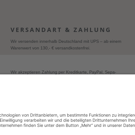
VERSANDART & ZAHLUNG
Wir versenden innerhalb Deutschland mit UPS – ab einem
Warenwert von 130,- € versandkostenfrei.
Wir akzeptieren Zahlung per Kreditkarte, PayPal, Sepa-
Lastschrift und Vorkasse sowie Zahlung auf Rechnung (für
freigeschaltete Stammkunden).
enschutz
AGB
Widerruf
Vertrag widerrufen
Newsle