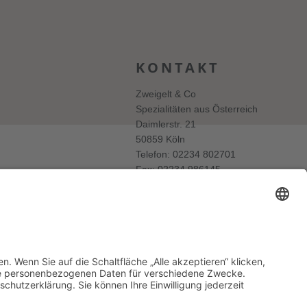
KONTAKT
Zweigelt & Co
Spezialitäten aus Österreich
Daimlerstr. 21
50859 Köln
Telefon: 02234 802701
Fax: 02234 986145
Abholung und Verkauf
im Lager
ausschließlich
nach Termin­vereinbarung.
E-MAIL SCHREIBEN
tter
Login