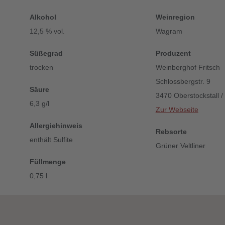
Alkohol
Weinregion
12,5 % vol.
Wagram
Süßegrad
Produzent
trocken
Weinberghof Fritsch
Schlossbergstr. 9
Säure
3470 Oberstockstall /
6,3 g/l
Zur Webseite
Allergiehinweis
Rebsorte
enthält Sulfite
Grüner Veltliner
Füllmenge
0,75 l