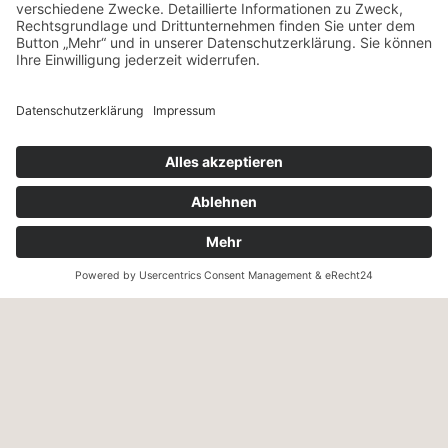
NEWSLETTER
ANMELDEN
VERSANDART & ZAHLUNG
Wir versenden innerhalb Deutschland mit UPS – ab einem
Warenwert von 130,- € versandkostenfrei.
Wir akzeptieren Zahlung per Kreditkarte, PayPal, Sepa-
Lastschrift und Vorkasse sowie Zahlung auf Rechnung (für
freigeschaltete Stammkunden).