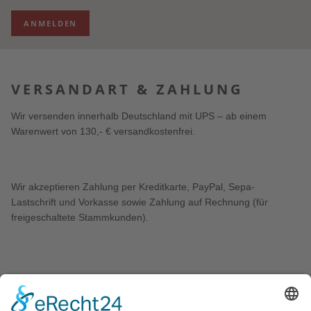
ANMELDEN
VERSANDART & ZAHLUNG
Wir versenden innerhalb Deutschland mit UPS – ab einem
Warenwert von 130,- € versandkostenfrei.
Wir akzeptieren Zahlung per Kreditkarte, PayPal, Sepa-
Lastschrift und Vorkasse sowie Zahlung auf Rechnung (für
freigeschaltete Stammkunden).
KONTAKT