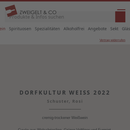
ein
Spirituosen
Spezialitäten
Alkoholfrei
Angebote
Sekt
Glä
Vertrag widerrufen
DORFKULTUR WEISS 2022
Schuster, Rosi
cremig-trockener Weißwein
Cuvée aus Welschriesling, Grüner Veltliner und Furmint.