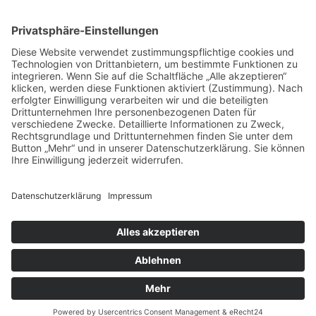
Zweigelt & Co
Spezialitäten aus Österreich
Daimlerstr. 21
50859 Köln
Telefon: 02234 802701
Fax: 02234 986145
Abholung und Verkauf
im Lager
ausschließlich
nach Termin­vereinbarung.
E-MAIL SCHREIBEN
Bezahlung & Versand
Kontakt
Impressum
Datenschutz
AGB
Widerruf
Vertrag widerrufen
Newsletter
Login