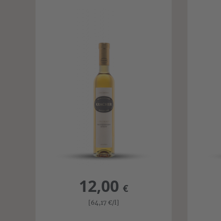
12,00
€
[64,17
€
/l]