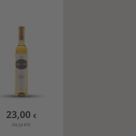
23,00
€
[61,33
€
/l]