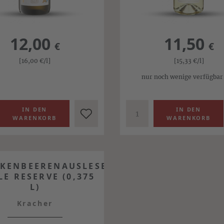
12,00
11,50
€
€
[16,00
€
/l]
[15,33
€
/l]
nur noch wenige verfügbar
KENBEERENAUSLESE
E RESERVE (0,375
L)
Kracher