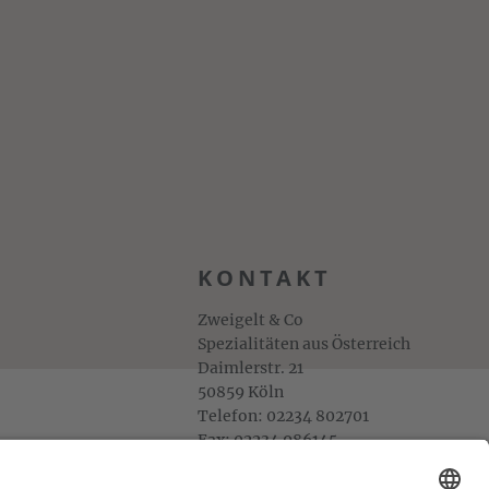
KONTAKT
Zweigelt & Co
Spezialitäten aus Österreich
Daimlerstr. 21
50859 Köln
Telefon: 02234 802701
Fax: 02234 986145
Abholung und Verkauf