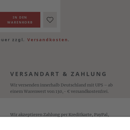
euer zzgl.
Versandkosten
.
VERSANDART & ZAHLUNG
Wir versenden innerhalb Deutschland mit UPS – ab
einem Warenwert von 130,- € versandkostenfrei.
Wir akzeptieren Zahlung per Kreditkarte, PayPal,
Sepa-Lastschrift und Vorkasse sowie Zahlung auf
Rechnung (für freigeschaltete Stammkunden).