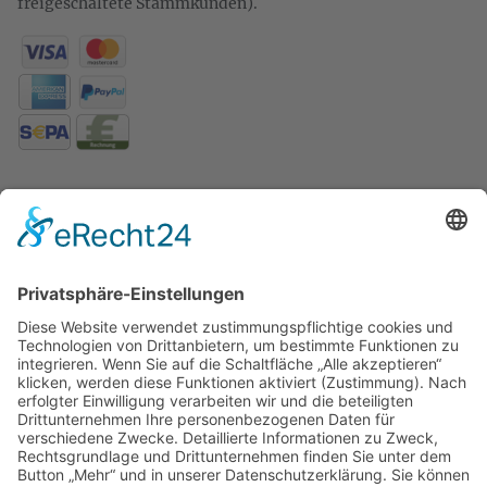
freigeschaltete Stammkunden).
KONTAKT
Zweigelt & Co
Spezialitäten aus Österreich
Daimlerstr. 21
50859 Köln
Telefon: 02234 802701
Fax: 02234 986145
Abholung und Verkauf
im Lager
ausschließlich
nach Termin­vereinbarung.