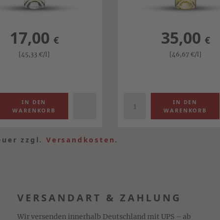
17,00
35,00
€
€
[45,33
€
/l]
[46,67
€
/l]
euer zzgl.
Versandkosten
.
VERSANDART & ZAHLUNG
Wir versenden innerhalb Deutschland mit UPS – ab