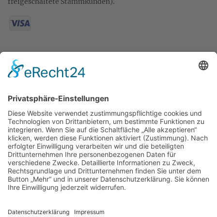
freigeschaltete Stammkunden).
KONTAKT
Zweigelt & Co
Spezialitäten aus Österreich
Daimlerstr. 21
50859 Köln
Telefon: 02234 802701
Fax: 02234 986145
Abholung und Verkauf
im Lager
ausschließlich
nach Termin­vereinbarung.
E-MAIL SCHREIBEN