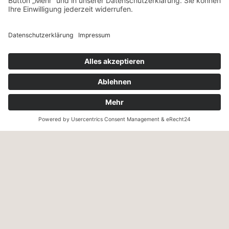
NEWSLETTER
ANMELDEN
VERSANDART & ZAHLUNG
Wir versenden innerhalb Deutschland mit UPS – ab einem
Warenwert von 130,- € versandkostenfrei.
Wir akzeptieren Zahlung per Kreditkarte, PayPal, Sepa-
Lastschrift und Vorkasse sowie Zahlung auf Rechnung (für
freigeschaltete Stammkunden).