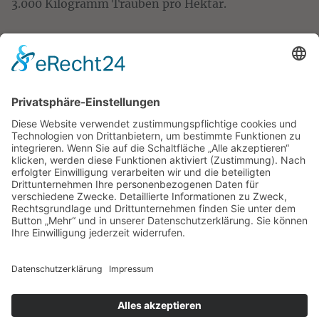
3.000 Kilogramm Trauben pro Hektar.
NEWSLETTER
ANMELDEN
VERSANDART & ZAHLUNG
Wir versenden innerhalb Deutschland mit UPS – ab einem
Warenwert von 130,- € versandkostenfrei.
Wir akzeptieren Zahlung per Kreditkarte, PayPal, Sepa-