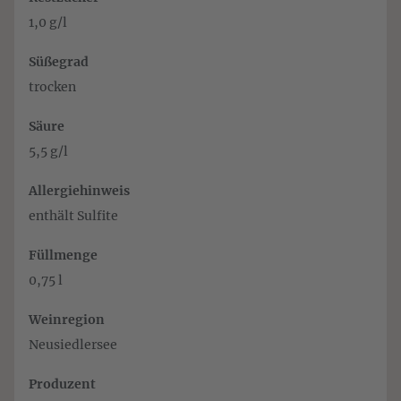
1,0 g/l
Süßegrad
trocken
Säure
5,5 g/l
Allergiehinweis
enthält Sulfite
Füllmenge
0,75 l
Weinregion
Neusiedlersee
Produzent