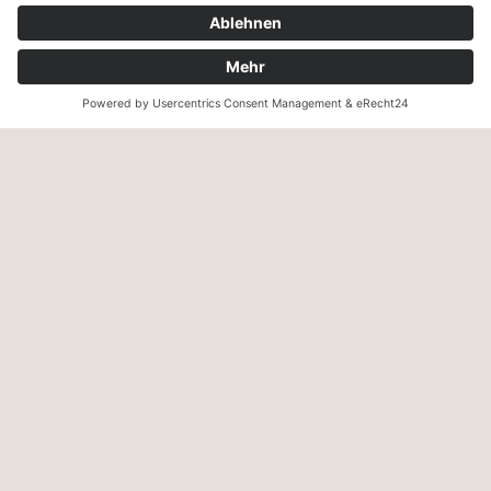
Lastschrift und Vorkasse sowie Zahlung auf Rechnung (für
freigeschaltete Stammkunden).
KONTAKT
Zweigelt & Co
Spezialitäten aus Österreich
Daimlerstr. 21
50859 Köln
Telefon: 02234 802701
Fax: 02234 986145
Abholung und Verkauf
im Lager
ausschließlich
nach Termin­vereinbarung.
E-MAIL SCHREIBEN