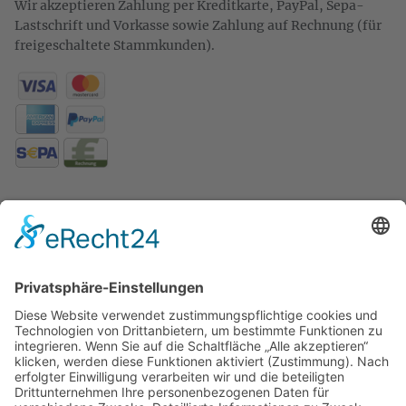
Wir akzeptieren Zahlung per Kreditkarte, PayPal, Sepa-
Lastschrift und Vorkasse sowie Zahlung auf Rechnung (für
freigeschaltete Stammkunden).
KONTAKT
Zweigelt & Co
Spezialitäten aus Österreich
Daimlerstr. 21
50859 Köln
Telefon: 02234 802701
Fax: 02234 986145
Abholung und Verkauf