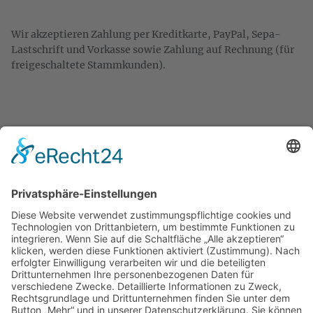
Wir akzeptieren Zahlung per Kreditkarte, PayPal, Sepa-
Lastschrift und Vorkasse sowie Zahlung auf Rechnung (für
freigeschaltete Stammkunden).
KONTAKT
Zweigelt & Co
Spezialitäten aus Österreich
Daimlerstr. 21
50859 Köln
Telefon: 02234 802701
Fax: 02234 986145
Abholung und Verkauf
im Lager
ausschließlich
nach Termin­vereinbarung.