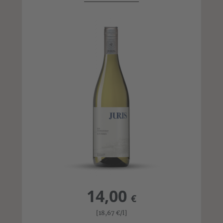
14,00
€
[18,67
€
/l]