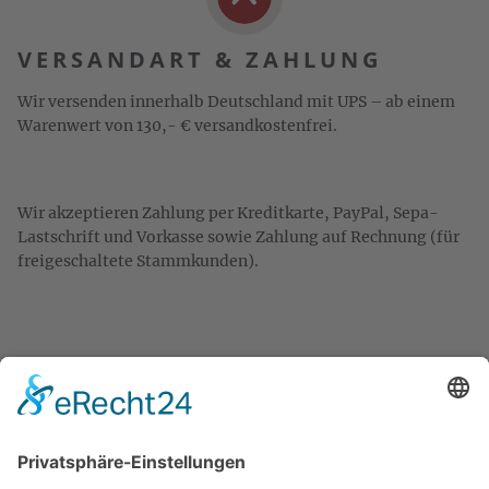
VERSANDART & ZAHLUNG
Wir versenden innerhalb Deutschland mit UPS – ab einem
Warenwert von 130,- € versandkostenfrei.
Wir akzeptieren Zahlung per Kreditkarte, PayPal, Sepa-
Lastschrift und Vorkasse sowie Zahlung auf Rechnung (für
freigeschaltete Stammkunden).
KONTAKT
Zweigelt & Co
Spezialitäten aus Österreich
Daimlerstr. 21