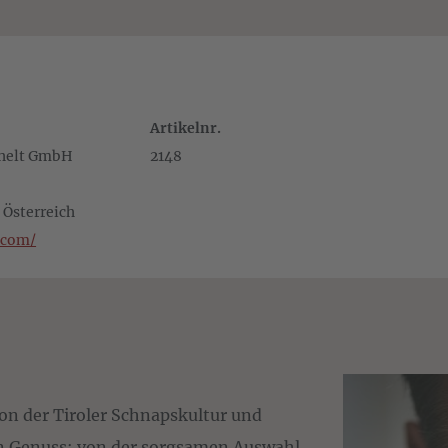
Artikelnr.
chelt GmbH
2148
/ Österreich
t.com/
ion der Tiroler Schnapskultur und
en Genuss: von der sorgsamen Auswahl