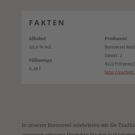
FAKTEN
Alkohol
Produzent
50,0 % vol.
Brennerei Ro
Innstr. 2
Füllmenge
6122 Fritzens 
0,28 l
http://rochel
In unserer Brennerei zelebrieren wir die Tradit
erzeugen erlesene Produkte für den kultiviert