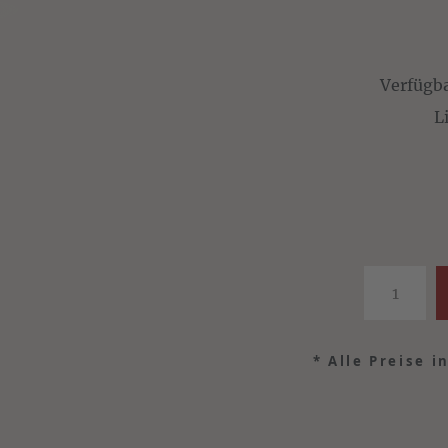
Verfügb
L
*
Alle Preise i