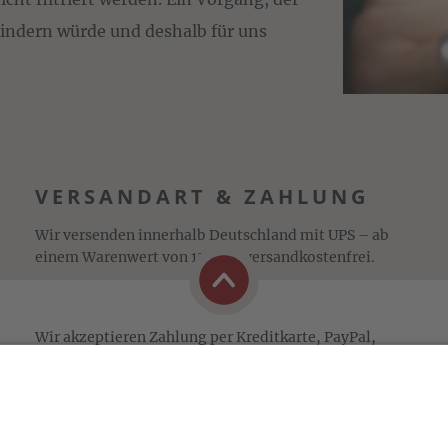
mindern würde und deshalb für uns
VERSANDART & ZAHLUNG
Wir versenden innerhalb Deutschland mit UPS – ab
einem Warenwert von 130,- € versandkostenfrei.
Wir akzeptieren Zahlung per Kreditkarte, PayPal,
Sepa-Lastschrift und Vorkasse sowie Zahlung auf
Rechnung (für freigeschaltete Stammkunden).