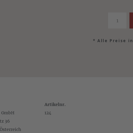
*
Alle Preise i
Artikelnr.
el GmbH
124
tz 36
 Österreich