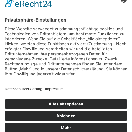
Zweigelt & Co
Spezialitäten aus Österreich
Daimlerstr. 21
50859 Köln
Telefon: 02234 802701
Fax: 02234 986145
Abholung und Verkauf
im Lager
ausschließlich
nach Termin­vereinbarung.
E-MAIL SCHREIBEN
Bezahlung & Versand
Kontakt
Impressum
Datenschutz
AGB
Widerruf
Vertrag widerrufen
Newsletter
Login