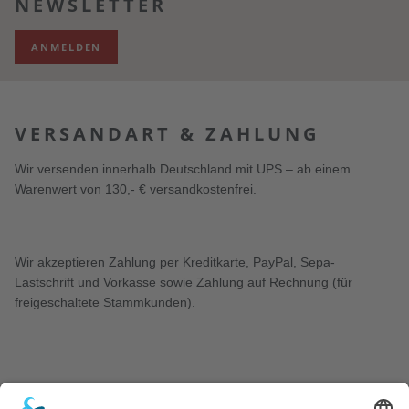
NEWSLETTER
ANMELDEN
VERSANDART & ZAHLUNG
Wir versenden innerhalb Deutschland mit UPS – ab einem
Warenwert von 130,- € versandkostenfrei.
Wir akzeptieren Zahlung per Kreditkarte, PayPal, Sepa-
Lastschrift und Vorkasse sowie Zahlung auf Rechnung (für
freigeschaltete Stammkunden).
KONTAKT