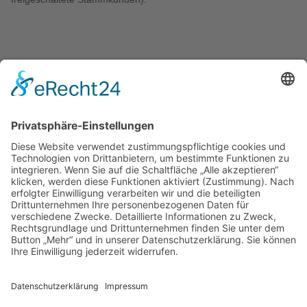
KONTAKT
Zweigelt & Co
Spezialitäten aus Österreich
Daimlerstr. 21
50859 Köln
Telefon: 02234 802701
Fax: 02234 986145
Abholung und Verkauf
im Lager
ausschließlich
nach Termin­vereinbarung.
E-MAIL SCHREIBEN