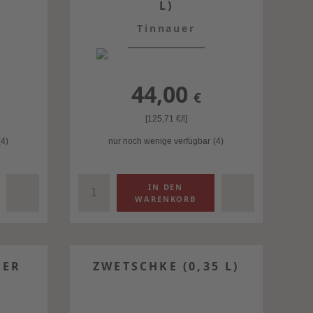
L)
Tinnauer
44,00
€
[125,71
€
/l]
(4)
nur noch wenige verfügbar
(4)
TER
ZWETSCHKE (0,35 L)