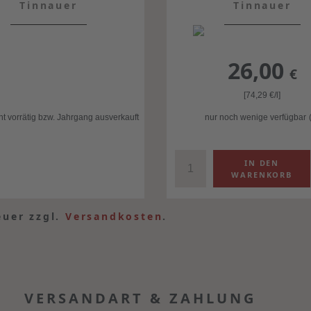
Tinnauer
Tinnauer
26,00
€
[74,29
€
/l]
cht vorrätig bzw. Jahrgang ausverkauft
nur noch wenige verfügbar
euer zzgl.
Versandkosten
.
VERSANDART & ZAHLUNG