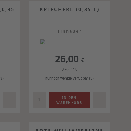
0,35
KRIECHERL (0,35 L)
Tinnauer
26,00
€
[74,29
€
/l]
(3)
nur noch wenige verfügbar
(3)
ROTE WILLIAMSBIRNE