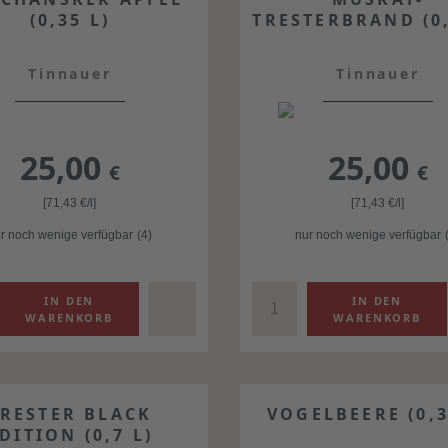
(0,35 L)
TRESTERBRAND (0,
Tinnauer
Tinnauer
25,00
25,00
€
€
[71,43
€
/l]
[71,43
€
/l]
r noch wenige verfügbar
(4)
nur noch wenige verfügbar
TRESTER BLACK
VOGELBEERE (0,3
DITION (0,7 L)