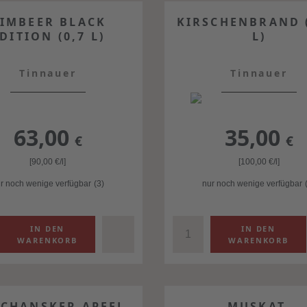
IMBEER BLACK
KIRSCHENBRAND (
DITION (0,7 L)
L)
Tinnauer
Tinnauer
63,00
35,00
€
€
[90,00
€
/l]
[100,00
€
/l]
r noch wenige verfügbar
(3)
nur noch wenige verfügbar
CHANSKER APFEL
MUSKAT-