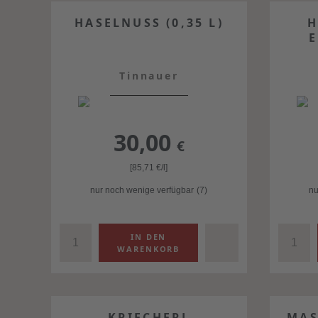
HASELNUSS (0,35 L)
H
E
Tinnauer
30,00
€
[85,71
€
/l]
nur noch wenige verfügbar
(7)
nu
KRIECHERL
MAS