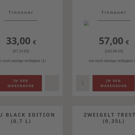
Tinnauer
Tinnauer
33,00
57,00
€
€
[47,14
€
/l]
[162,86
€
/l]
r noch wenige verfügbar
(1)
nur noch wenige verfügbar
U BLACK EDITION
ZWEIGELT TRES
(0,7 L)
(0,35L)