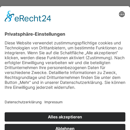
KONTAKT
Zweigelt & Co
Spezialitäten aus Österreich
Daimlerstr. 21
50859 Köln
Telefon: 02234 802701
Fax: 02234 986145
Abholung und Verkauf
im Lager
ausschließlich
nach Termin­vereinbarung.
E-MAIL SCHREIBEN
Bezahlung & Versand
Kontakt
Impressum
Datenschutz
AGB
Widerruf
Vertrag widerrufen
Newsletter
Login