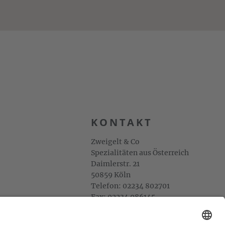
KONTAKT
Zweigelt & Co
Spezialitäten aus Österreich
Daimlerstr. 21
50859 Köln
Telefon: 02234 802701
Fax: 02234 986145
Abholung und Verkauf