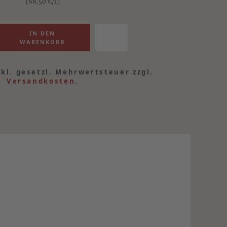
[88,50
€
/l]
nkl. gesetzl. Mehrwertsteuer zzgl.
Versandkosten
.