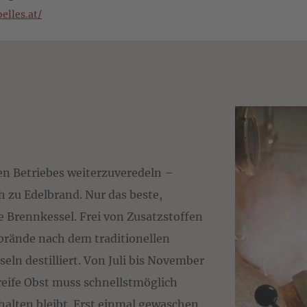
elles.at/
hen Betriebes weiterzuveredeln –
 zu Edelbrand. Nur das beste,
e Brennkessel. Frei von Zusatzstoffen
brände nach dem traditionellen
ln destilliert. Von Juli bis November
lreife Obst muss schnellstmöglich
rhalten bleibt. Erst einmal gewaschen