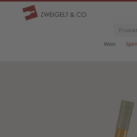
Wein
Spir