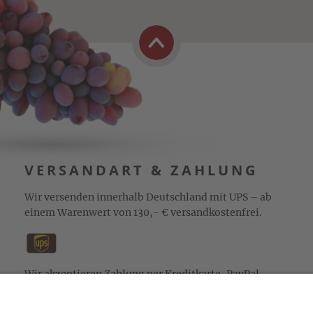
VERSANDART & ZAHLUNG
Wir versenden innerhalb Deutschland mit UPS – ab
einem Warenwert von 130,- € versandkostenfrei.
Wir akzeptieren Zahlung per Kreditkarte, PayPal,
Sepa-Lastschrift und Vorkasse sowie Zahlung auf
Rechnung (für freigeschaltete Stammkunden).