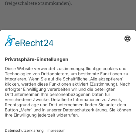
freigeschaltete Stammkunden).
KONTAKT
Zweigelt & Co
Spezialitäten aus Österreich
Daimlerstr. 21
50859 Köln
Telefon: 02234 802701
Fax: 02234 986145
Abholung und Verkauf
im Lager
ausschließlich
nach Termin­vereinbarung.
E-MAIL SCHREIBEN