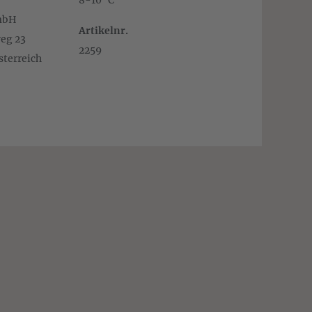
8-10 °C
mbH
Artikelnr.
eg 23
2259
sterreich