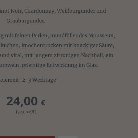
Pinot Noir, Chardonnay, Weißburgunder und
Grauburgunder.
g mit feinen Perlen, mundfüllendes Mousseux,
nkuchen, knochentrocken mit knackiger Säure,
nd vital, mit langem zitronigen Nachhall, ein
umwein, prächtige Entwicklung im Glas.
ieferzeit: 2-3 Werktage
24,00
€
[32,00
€
/l]