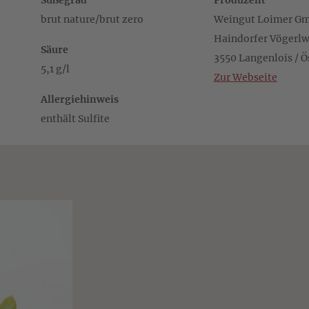
Süßegrad
Produzent
brut nature/brut zero
Weingut Loimer G
Haindorfer Vögerlw
Säure
3550 Langenlois / Ö
5,1 g/l
Zur Webseite
Allergiehinweis
enthält Sulfite