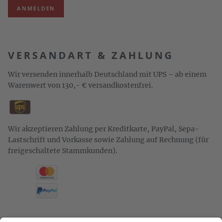
ANMELDEN
VERSANDART & ZAHLUNG
Wir versenden innerhalb Deutschland mit UPS – ab einem
Warenwert von 130,- € versandkostenfrei.
Wir akzeptieren Zahlung per Kreditkarte, PayPal, Sepa-
Lastschrift und Vorkasse sowie Zahlung auf Rechnung (für
freigeschaltete Stammkunden).