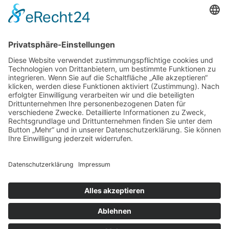
KONTAKT
Zweigelt & Co
Spezialitäten aus Österreich
Daimlerstr. 21
50859 Köln
Telefon: 02234 802701
Fax: 02234 986145
Abholung und Verkauf
im Lager
ausschließlich
nach Termin­vereinbarung.
E-MAIL SCHREIBEN
Bezahlung & Versand
Kontakt
Impressum
Datenschutz
AGB
Widerruf
Vertrag widerrufen
Newsletter
Login