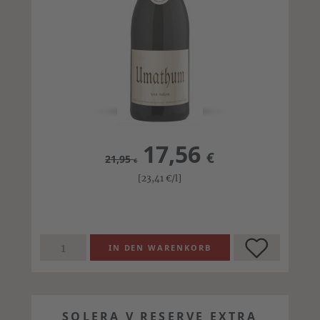
17,56
€
21,95
€
[23,41
€
/l]
SOLERA V RESERVE EXTRA