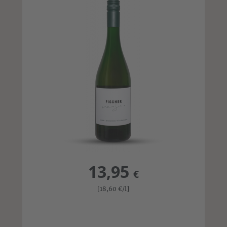
13,95
€
[18,60
€
/l]