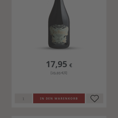
17,95
€
[23,93
€
/l]