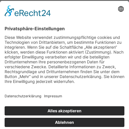
KONTAKT
Zweigelt & Co
Spezialitäten aus Österreich
Daimlerstr. 21
50859 Köln
Telefon: 02234 802701
Fax: 02234 986145
Abholung und Verkauf
im Lager
ausschließlich
nach Termin­vereinbarung.
E-MAIL SCHREIBEN
Bezahlung & Versand
Kontakt
Impressum
Datenschutz
AGB
Widerruf
Vertrag widerrufen
Newsletter
Login