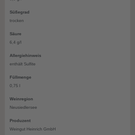
Süßegrad
trocken
Säure
6,4 g/l
Allergiehinweis
enthält Sulfite
Füllmenge
0,75 l
Weinregion
Neusiedlersee
Produzent
Weingut Heinrich GmbH