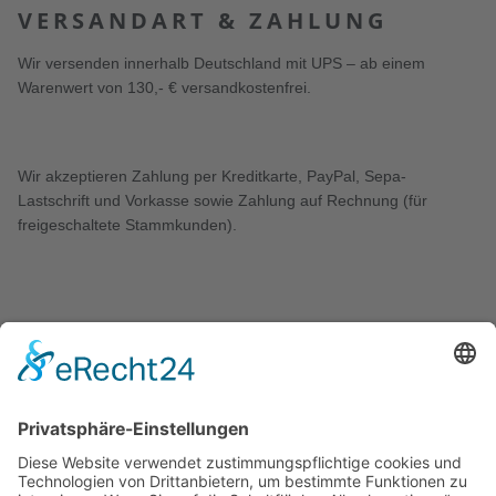
VERSANDART & ZAHLUNG
Wir versenden innerhalb Deutschland mit UPS – ab einem
Warenwert von 130,- € versandkostenfrei.
Wir akzeptieren Zahlung per Kreditkarte, PayPal, Sepa-
Lastschrift und Vorkasse sowie Zahlung auf Rechnung (für
freigeschaltete Stammkunden).
KONTAKT
Zweigelt & Co
Spezialitäten aus Österreich
Daimlerstr. 21
50859 Köln
Telefon: 02234 802701